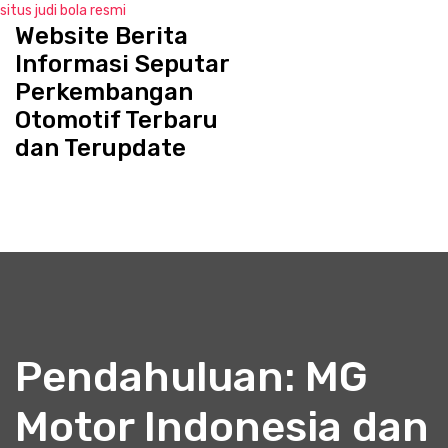
situs judi bola resmi
Website Berita
S
k
Informasi Seputar
i
Perkembangan
p
Otomotif Terbaru
t
o
dan Terupdate
c
o
n
t
e
n
t
Pendahuluan: MG
Motor Indonesia dan