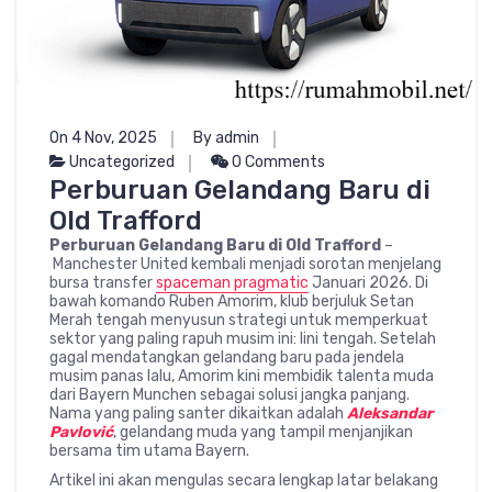
On 4 Nov, 2025
By admin
Uncategorized
0 Comments
Perburuan Gelandang Baru di
Old Trafford
Perburuan Gelandang Baru di Old Trafford
–
Manchester United kembali menjadi sorotan menjelang
bursa transfer
spaceman pragmatic
Januari 2026. Di
bawah komando Ruben Amorim, klub berjuluk Setan
Merah tengah menyusun strategi untuk memperkuat
sektor yang paling rapuh musim ini: lini tengah. Setelah
gagal mendatangkan gelandang baru pada jendela
musim panas lalu, Amorim kini membidik talenta muda
dari Bayern Munchen sebagai solusi jangka panjang.
Nama yang paling santer dikaitkan adalah
Aleksandar
Pavlović
, gelandang muda yang tampil menjanjikan
bersama tim utama Bayern.
Artikel ini akan mengulas secara lengkap latar belakang