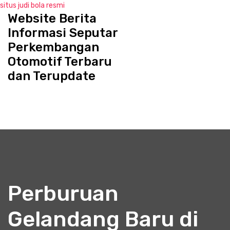
situs judi bola resmi
Website Berita
S
k
Informasi Seputar
i
Perkembangan
p
Otomotif Terbaru
t
o
dan Terupdate
c
o
n
t
e
n
t
Perburuan
Gelandang Baru di