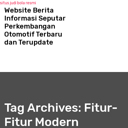
situs judi bola resmi
Website Berita
S
k
Informasi Seputar
i
Perkembangan
p
Otomotif Terbaru
t
o
dan Terupdate
c
o
n
t
e
n
t
Tag Archives: Fitur-
Fitur Modern