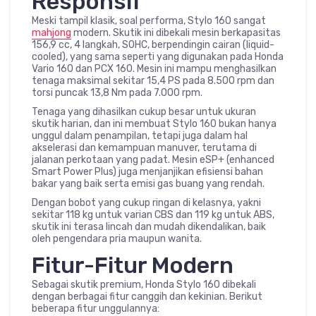
Responsif
Meski tampil klasik, soal performa, Stylo 160 sangat
mahjong
modern. Skutik ini dibekali mesin berkapasitas
156,9 cc, 4 langkah, SOHC, berpendingin cairan (liquid-
cooled), yang sama seperti yang digunakan pada Honda
Vario 160 dan PCX 160. Mesin ini mampu menghasilkan
tenaga maksimal sekitar 15,4 PS pada 8.500 rpm dan
torsi puncak 13,8 Nm pada 7.000 rpm.
Tenaga yang dihasilkan cukup besar untuk ukuran
skutik harian, dan ini membuat Stylo 160 bukan hanya
unggul dalam penampilan, tetapi juga dalam hal
akselerasi dan kemampuan manuver, terutama di
jalanan perkotaan yang padat. Mesin eSP+ (enhanced
Smart Power Plus) juga menjanjikan efisiensi bahan
bakar yang baik serta emisi gas buang yang rendah.
Dengan bobot yang cukup ringan di kelasnya, yakni
sekitar 118 kg untuk varian CBS dan 119 kg untuk ABS,
skutik ini terasa lincah dan mudah dikendalikan, baik
oleh pengendara pria maupun wanita.
Fitur-Fitur Modern
Sebagai skutik premium, Honda Stylo 160 dibekali
dengan berbagai fitur canggih dan kekinian. Berikut
beberapa fitur unggulannya: