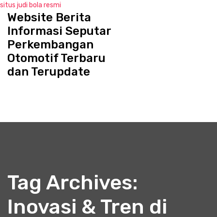
situs judi bola resmi
Website Berita
S
k
Informasi Seputar
i
Perkembangan
p
Otomotif Terbaru
t
o
dan Terupdate
c
o
n
t
e
n
t
Tag Archives:
Inovasi & Tren di