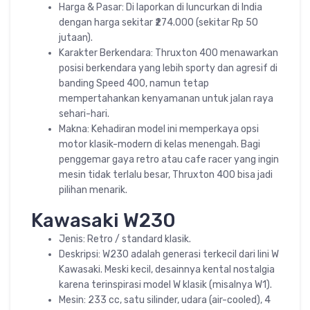
Harga & Pasar: Di laporkan di luncurkan di India
dengan harga sekitar ₹274.000 (sekitar Rp 50
jutaan).
Karakter Berkendara: Thruxton 400 menawarkan
posisi berkendara yang lebih sporty dan agresif di
banding Speed 400, namun tetap
mempertahankan kenyamanan untuk jalan raya
sehari-hari.
Makna: Kehadiran model ini memperkaya opsi
motor klasik-modern di kelas menengah. Bagi
penggemar gaya retro atau cafe racer yang ingin
mesin tidak terlalu besar, Thruxton 400 bisa jadi
pilihan menarik.
Kawasaki W230
Jenis: Retro / standard klasik.
Deskripsi: W230 adalah generasi terkecil dari lini W
Kawasaki. Meski kecil, desainnya kental nostalgia
karena terinspirasi model W klasik (misalnya W1).
Mesin: 233 cc, satu silinder, udara (air-cooled), 4