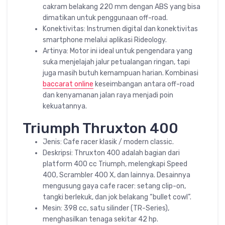
cakram belakang 220 mm dengan ABS yang bisa
dimatikan untuk penggunaan off-road.
Konektivitas: Instrumen digital dan konektivitas
smartphone melalui aplikasi Rideology.
Artinya: Motor ini ideal untuk pengendara yang
suka menjelajah jalur petualangan ringan, tapi
juga masih butuh kemampuan harian. Kombinasi
baccarat online
keseimbangan antara off-road
dan kenyamanan jalan raya menjadi poin
kekuatannya.
Triumph Thruxton 400
Jenis: Cafe racer klasik / modern classic.
Deskripsi: Thruxton 400 adalah bagian dari
platform 400 cc Triumph, melengkapi Speed
400, Scrambler 400 X, dan lainnya. Desainnya
mengusung gaya cafe racer: setang clip-on,
tangki berlekuk, dan jok belakang “bullet cowl”.
Mesin: 398 cc, satu silinder (TR-Series),
menghasilkan tenaga sekitar 42 hp.