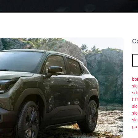
C
bo
sl
si
ht
sl
slo
sl
ga