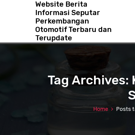
Website Berita
S
k
Informasi Seputar
i
Perkembangan
p
Otomotif Terbaru dan
t
o
Terupdate
c
o
n
t
e
Tag Archives:
n
t
S
Home
Posts 