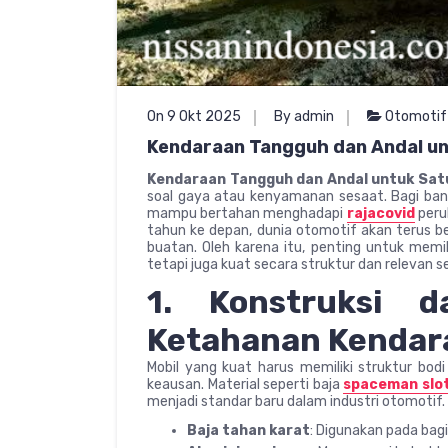
On 9 Okt 2025
By admin
Otomotif
Kendaraan Tangguh dan Andal u
Kendaraan Tangguh dan Andal untuk Sa
soal gaya atau kenyamanan sesaat. Bagi bany
mampu bertahan menghadapi
rajacovid
perub
tahun ke depan, dunia otomotif akan terus be
buatan. Oleh karena itu, penting untuk memi
tetapi juga kuat secara struktur dan relevan s
1. Konstruksi d
Ketahanan Kendar
Mobil yang kuat harus memiliki struktur bod
keausan. Material seperti baja
spaceman slo
menjadi standar baru dalam industri otomotif.
Baja tahan karat
: Digunakan pada bag