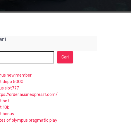
ari
Cari
nus new member
ot depo 5000
tus slot777
tps://order.asianexpress1.com/
ot bet
t 10k
ot bonus
tes of olympus pragmatic play