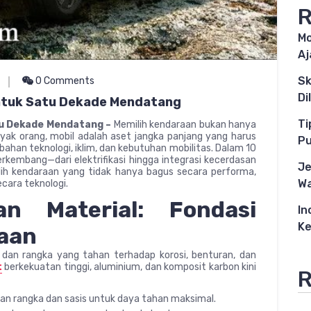
R
Mo
Aj
Sk
0 Comments
Di
ntuk Satu Dekade Mendatang
Ti
tu Dekade Mendatang –
Memilih kendaraan bukan hanya
ak orang, mobil adalah aset jangka panjang yang harus
P
ahan teknologi, iklim, dan kebutuhan mobilitas. Dalam 10
rkembang—dari elektrifikasi hingga integrasi kecerdasan
Je
lih kendaraan yang tidak hanya bagus secara performa,
Wa
ecara teknologi.
an Material: Fondasi
In
Ke
aan
i dan rangka yang tahan terhadap korosi, benturan, dan
t
berkekuatan tinggi, aluminium, dan komposit karbon kini
R
ian rangka dan sasis untuk daya tahan maksimal.