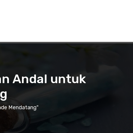
an Andal untuk
ng
kade Mendatang"