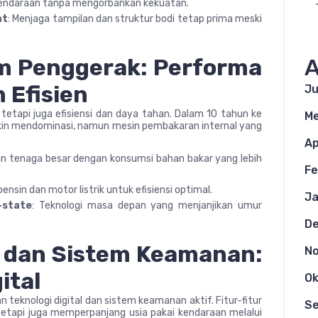
kendaraan tanpa mengorbankan kekuatan.
at
: Menjaga tampilan dan struktur bodi tetap prima meski
em Penggerak: Performa
A
 Efisien
Ju
tetapi juga efisiensi dan daya tahan. Dalam 10 tahun ke
Me
akin mendominasi, namun mesin pembakaran internal yang
Ap
an tenaga besar dengan konsumsi bahan bakar yang lebih
Fe
nsin dan motor listrik untuk efisiensi optimal.
Ja
-state
: Teknologi masa depan yang menjanjikan umur
D
ar dan Sistem Keamanan:
N
ital
Ok
teknologi digital dan sistem keamanan aktif. Fitur-fitur
S
etapi juga memperpanjang usia pakai kendaraan melalui