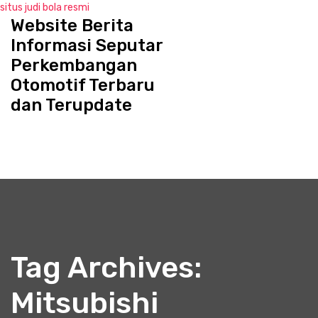
situs judi bola resmi
Website Berita
S
k
Informasi Seputar
i
Perkembangan
p
Otomotif Terbaru
t
o
dan Terupdate
c
o
n
t
e
n
t
Tag Archives:
Mitsubishi