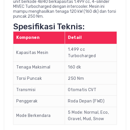
unit berkode 4B40 berkapasitas 1.499 cc, 4-silinder
MIVEC Turbocharged dengan intercooler. Mesin ini
mampu menghasilkan tenaga 120 kW (160 dk) dan torsi
puncak 250 Nm.
Spesifikasi Teknis:
Komponen
Detail
1.499 cc
Kapasitas Mesin
Turbocharged
Tenaga Maksimal
160 dk
Torsi Puncak
250 Nm
Transmisi
Otomatis CVT
Penggerak
Roda Depan (FWD)
5 Mode: Normal, Eco,
Mode Berkendara
Gravel, Mud, Snow