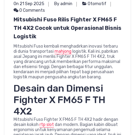
On 21 Sep 2025
By admin
Otomotif
0 Comments
Mitsubishi Fuso Rilis Fighter X FM65 F
TH 4X2 Cocok untuk Operasional Bisnis
Logistik
Mitsubishi Fuso kembali menghadirkan inovasi terbaru
di dunia transportasi
mahjong
logistik. Kali ini, pabrikan
asal Jepang ini merilis Fighter X FM65 F TH 4X2, truk
yang dirancang untuk memberikan performa maksimal
dan efisiensi tinggi. Dengan berbagai fitur unggulan,
kendaraan ini menjadi pilihan tepat bagi perusahaan
logistik maupun pengusaha angkutan barang.
Desain dan Dimensi
Fighter X FM65 F TH
4X2
Mitsubishi Fuso Fighter X FM65 F TH 4X2 hadir dengan
desain kokoh
rtp slot
dan modern. Bagian kabin dibuat
ergonomis untuk kenyamanan pengemudi selama
perjalanan jarak jauh. Dengan dimensi yang ideal, truk ini