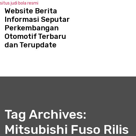
situs judi bola resmi
Website Berita
S
k
Informasi Seputar
i
Perkembangan
p
Otomotif Terbaru
t
o
dan Terupdate
c
o
n
t
e
n
t
Tag Archives:
Mitsubishi Fuso Rilis