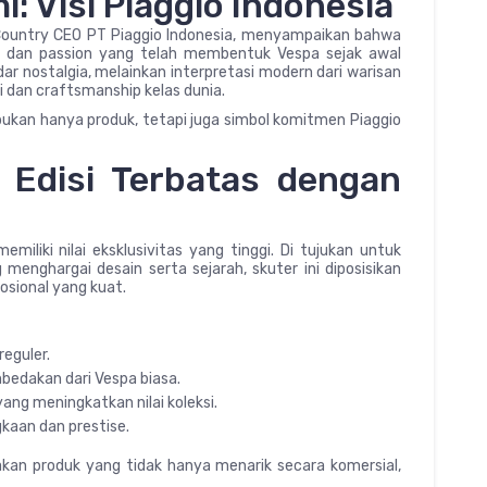
: Visi Piaggio Indonesia
 Country CEO PT Piaggio Indonesia, menyampaikan bahwa
as dan passion yang telah membentuk Vespa sejak awal
dar nostalgia, melainkan interpretasi modern dari warisan
i dan craftsmanship kelas dunia.
ukan hanya produk, tetapi juga simbol komitmen Piaggio
: Edisi Terbatas dengan
memiliki nilai eksklusivitas yang tinggi. Di tujukan untuk
enghargai desain serta sejarah, skuter ini diposisikan
sional yang kuat.
reguler.
bedakan dari Vespa biasa.
ang meningkatkan nilai koleksi.
kaan dan prestise.
takan produk yang tidak hanya menarik secara komersial,