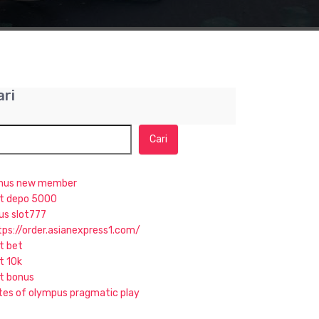
ari
Cari
nus new member
ot depo 5000
tus slot777
tps://order.asianexpress1.com/
ot bet
t 10k
ot bonus
tes of olympus pragmatic play