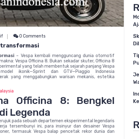
R
Mo
Aj
Sk
if
0 Comments
Di
rtransformasi
Ti
ormasi
– Vespa kembali mengguncang dunia otomotif
akna: Vespa Officina 8. Bukan sekadar skuter, Officina 8
P
sperimental yang telah membentuk sejarah panjang Vespa
model ikonik—Sprint dan GTV—Piaggio Indonesia
Je
rak yang menggabungkan warisan mekanis, estetika
Wa
alaysia
In
 Officina 8: Bengkel
Ke
di Legenda
merujuk pada sebuah departemen eksperimental legendaris
R
 kerja tersembunyi ini, para insinyur dan desainer Vespa
oner, termasuk Vespa balap pencetak rekor dunia dan