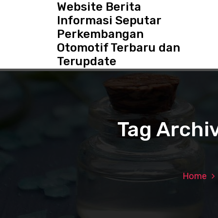
Website Berita
S
k
Informasi Seputar
i
Perkembangan
p
Otomotif Terbaru dan
t
o
Terupdate
c
o
n
t
e
Tag Archi
n
t
Home