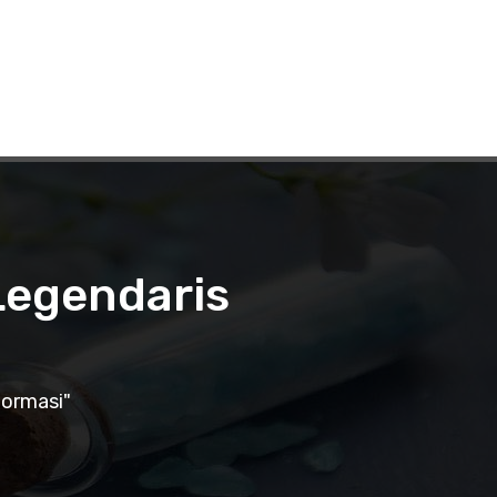
Legendaris
formasi"