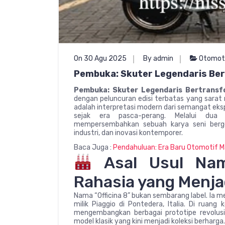
On 30 Agu 2025
By admin
Otomot
Pembuka: Skuter Legendaris Be
Pembuka: Skuter Legendaris Bertransf
dengan peluncuran edisi terbatas yang sarat m
adalah interpretasi modern dari semangat ek
sejak era pasca-perang. Melalui dua 
mempersembahkan sebuah karya seni berge
industri, dan inovasi kontemporer.
Baca Juga :
Pendahuluan: Era Baru Otomotif M
Asal Usul Nama
Rahasia yang Menja
Nama “Officina 8” bukan sembarang label. Ia 
milik Piaggio di Pontedera, Italia. Di ruang
mengembangkan berbagai prototipe revolusi
model klasik yang kini menjadi koleksi berharga.