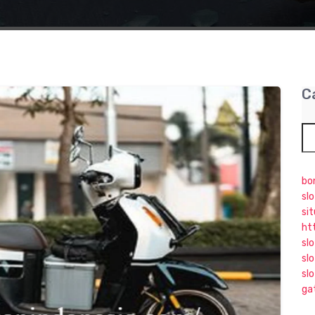
C
bo
sl
si
ht
sl
slo
sl
ga