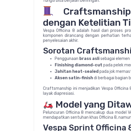
fungsi bisa berjalan beriringan.
Craftsmanship
dengan Ketelitian T
Vespa Officina 8 adalah hasil dari proses p
komponen dirancang dengan perhatian terhada
penyelesaian akhir.
Sorotan Craftsmanshi
Penggunaan
brass asli
sebagai elemen d
Finishing diamond-cut
pada pelek mem
Jahitan heat-sealed
pada jok memast
Aksen satin-finish
di berbagai bagian
Craftsmanship ini menjadikan Vespa Officina 
layak diapresiasi.
Model yang Ditaw
Peluncuran Officina 8 mencakup dua model Ve
mendapatkan sentuhan khas Officina 8, namu
Vespa Sprint Officina 