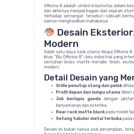
Officina 8 adalah simbol kreativitas dalam kes
dan akhirnya menjadi bagian dari sejarah otom
terhadap semangat tersebut—sebuah bentuk
namun menghasilkan mahakarya.
Desain Eksterior
Modern
Salah satu daya tarik utama Vespa Officina 8
khas “Blu Officina 8”—biru industrial yang in
sentuhan brass matte metallic finish, skut
modern.
Detail Desain yang Me
Grille penutup stang dan pelek
dihias
Profil depan dan lampu utama
diberi 
Jok berlapis ganda
dengan jahitan
kenyamanan dan estetika.
Rear rack matte black
pada model Sp
Setang tubular metal terbuka
pada 
Desain ini bukan hanya soal penampilan, tet