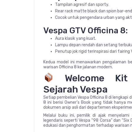
Tampilan agresif dan sporty.
Rear rack matte black dan spion bar-end
Cocok untuk pengendara urban yang akti
Vespa GTV Officina 8:
Aura klasik yang kuat.
Lampu depan rendah dan setang terbuka
Penutup jok rigid terinspirasi dari fairing
Kedua model ini menawarkan pengalaman 
warisan Officina 8 ke jalanan modern.
Welcome Kit E
Sejarah Vespa
Setiap pembelian Vespa Officina 8 di lengkapi 
8 ini berisi Owner’s Book yang tidak hanya m
dokumen arsip asli dari departemen eksperimen
Melalui buku ini, pemilik di ajak menyelami
legendaris seperti Vespa “98 Corsa” dan “Six 
edukasi dan penghormatan terhadap warisan 