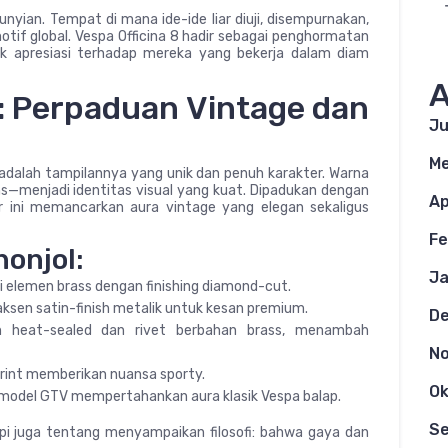
unyian. Tempat di mana ide-ide liar diuji, disempurnakan,
otif global. Vespa Officina 8 hadir sebagai penghormatan
 apresiasi terhadap mereka yang bekerja dalam diam
A
: Perpaduan Vintage dan
Ju
Me
 adalah tampilannya yang unik dan penuh karakter. Warna
tens—menjadi identitas visual yang kuat. Dipadukan dengan
Ap
er ini memancarkan aura vintage yang elegan sekaligus
Fe
nonjol:
Ja
i elemen brass dengan finishing diamond-cut.
aksen satin-finish metalik untuk kesan premium.
D
 heat-sealed dan rivet berbahan brass, menambah
N
rint memberikan nuansa sporty.
Ok
model GTV mempertahankan aura klasik Vespa balap.
S
api juga tentang menyampaikan filosofi: bahwa gaya dan