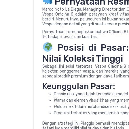
Pernyataan Resmi
Marco Noto La Diega, Managing Director dan
Vespa Officina 8 adalah perayaan kreativit
berdiri. Menurutnya, peluncuran ini bukan seka
Vespa dengan detail yang di buat secara presis
Pernyataan ini menegaskan bahwa Officina 8 b
terhadap inovasi dan kualitas.
Posisi di Pasar
Nilai Koleksi Tinggi
Sebagai lini edisi terbatas, Vespa Officina 8 
kolektor, penggemar Vespa, dan mereka yang m
sebagai produk premium dengan daya tarik emo
Keunggulan Pasar:
Desain unik yang tidak tersedia di model 
Warna dan elemen visual khas yang mem
Welcome kit dan merchandise eksklusif y
Produksi terbatas yang menjamin kelang
Dengan strategi ini, Piaggio berhasil mencip
tetapi juga memiliki nilai budaya dan historis.