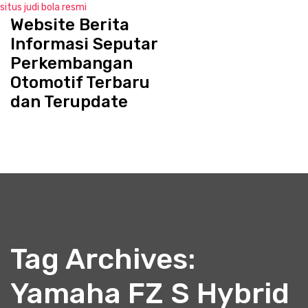
situs judi bola resmi
Website Berita
S
k
Informasi Seputar
i
Perkembangan
p
Otomotif Terbaru
t
o
dan Terupdate
c
o
n
t
e
n
t
Tag Archives:
Yamaha FZ S Hybrid