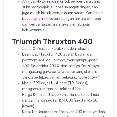
Artinya: Motor ini ideal untuk pengendara yang
suka menjelajah jalur petualangan ringan, tapi
juga masih butuh kemampuan harian. Kombinasi
baccarat online
keseimbangan antara off-road
dan kenyamanan jalan raya menjadi poin
kekuatannya.
Triumph Thruxton 400
Jenis: Cafe racer klasik / modern classic.
Deskripsi: Thruxton 400 adalah bagian dari
platform 400 cc Triumph, melengkapi Speed
400, Scrambler 400 X, dan lainnya. Desainnya
mengusung gaya cafe racer: setang clip-on,
tangki berlekuk, dan jok belakang “bullet cowl”.
Mesin: 398 cc, satu silinder (TR-Series),
menghasilkan tenaga sekitar 42 hp.
Harga & Pasar: Di laporkan di luncurkan di India
dengan harga sekitar ₹274.000 (sekitar Rp 50
jutaan).
Karakter Berkendara: Thruxton 400 menawarkan