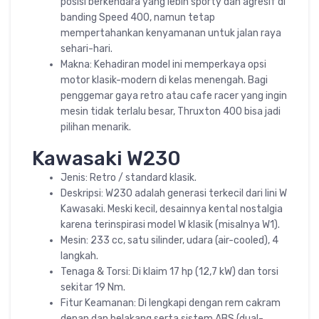
posisi berkendara yang lebih sporty dan agresif di
banding Speed 400, namun tetap
mempertahankan kenyamanan untuk jalan raya
sehari-hari.
Makna: Kehadiran model ini memperkaya opsi
motor klasik-modern di kelas menengah. Bagi
penggemar gaya retro atau cafe racer yang ingin
mesin tidak terlalu besar, Thruxton 400 bisa jadi
pilihan menarik.
Kawasaki W230
Jenis: Retro / standard klasik.
Deskripsi: W230 adalah generasi terkecil dari lini W
Kawasaki. Meski kecil, desainnya kental nostalgia
karena terinspirasi model W klasik (misalnya W1).
Mesin: 233 cc, satu silinder, udara (air-cooled), 4
langkah.
Tenaga & Torsi: Di klaim 17 hp (12,7 kW) dan torsi
sekitar 19 Nm.
Fitur Keamanan: Di lengkapi dengan rem cakram
depan dan belakang serta sistem ABS (dual-