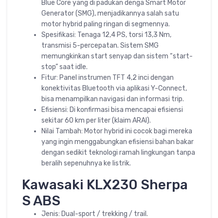
Blue Core yang di padukan denga Smart Motor
Generator (SMG), menjadikannya salah satu
motor hybrid paling ringan di segmennya.
Spesifikasi: Tenaga 12,4 PS, torsi 13,3 Nm,
transmisi 5-percepatan. Sistem SMG
memungkinkan start senyap dan sistem “start-
stop” saat idle.
Fitur: Panel instrumen TFT 4,2 inci dengan
konektivitas Bluetooth via aplikasi Y-Connect,
bisa menampilkan navigasi dan informasi trip.
Efisiensi: Di konfirmasi bisa mencapai efisiensi
sekitar 60 km per liter (klaim ARAI).
Nilai Tambah: Motor hybrid ini cocok bagi mereka
yang ingin menggabungkan efisiensi bahan bakar
dengan sedikit teknologi ramah lingkungan tanpa
beralih sepenuhnya ke listrik.
Kawasaki KLX230 Sherpa
S ABS
Jenis: Dual-sport / trekking / trail.