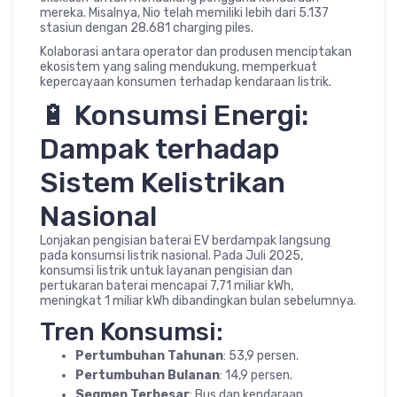
mereka. Misalnya, Nio telah memiliki lebih dari 5.137
stasiun dengan 28.681 charging piles.
Kolaborasi antara operator dan produsen menciptakan
ekosistem yang saling mendukung, memperkuat
kepercayaan konsumen terhadap kendaraan listrik.
🔋 Konsumsi Energi:
Dampak terhadap
Sistem Kelistrikan
Nasional
Lonjakan pengisian baterai EV berdampak langsung
pada konsumsi listrik nasional. Pada Juli 2025,
konsumsi listrik untuk layanan pengisian dan
pertukaran baterai mencapai 7,71 miliar kWh,
meningkat 1 miliar kWh dibandingkan bulan sebelumnya.
Tren Konsumsi:
Pertumbuhan Tahunan
: 53,9 persen.
Pertumbuhan Bulanan
: 14,9 persen.
Segmen Terbesar
: Bus dan kendaraan