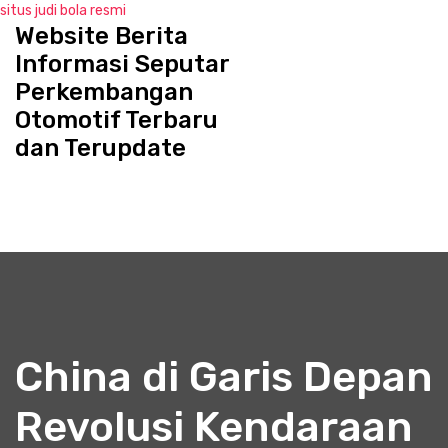
situs judi bola resmi
Website Berita
S
k
Informasi Seputar
i
Perkembangan
p
Otomotif Terbaru
t
o
dan Terupdate
c
o
n
t
e
n
t
China di Garis Depan
Revolusi Kendaraan