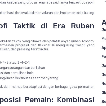
 dan kini bersaing di posisi enam besar, hanya terpaut dua poin
kan hasil dari evaluasi menyeluruh dan implementasi strategi
A
fi Taktik di Era Ruben
Ju
Me
ekatan taktik yang dibawa oleh pelatih anyar, Ruben Amorim.
ermainan progresif dan fleksibel. Ia mengusung filosofi yang
Ap
isien, dan pressing terstruktur.
Fe
 3-4-3 atau 3-4-2-1
Ja
angun serangan dan bertahan
usi dan pemulihan bola
D
gkinkan fleksibilitas saat menyerang
N
tebak dan mampu beradaptasi dengan berbagai gaya permainan
Ok
sisi Pemain: Kombinasi
S