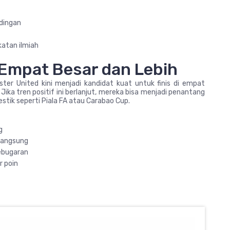
dingan
atan ilmiah
 Empat Besar dan Lebih
er United kini menjadi kandidat kuat untuk finis di empat
 Jika tren positif ini berlanjut, mereka bisa menjadi penantang
estik seperti Piala FA atau Carabao Cup.
g
 langsung
ebugaran
 poin