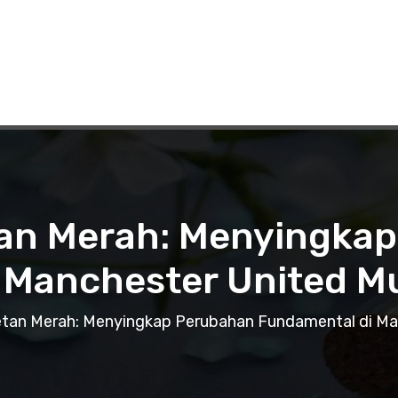
tan Merah: Menyingka
 Manchester United 
Setan Merah: Menyingkap Perubahan Fundamental di M