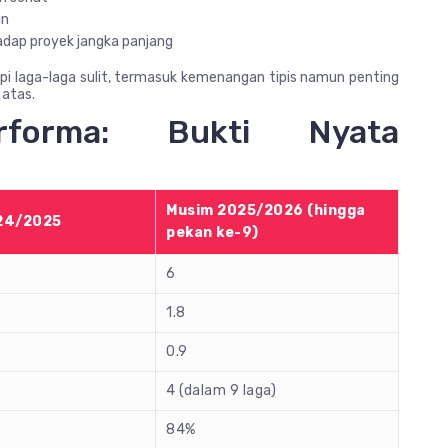
in
dap proyek jangka panjang
pi laga-laga sulit, termasuk kemenangan tipis namun penting
 atas.
forma: Bukti Nyata
Musim 2025/2026 (hingga
24/2025
pekan ke-9)
6
1.8
0.9
4 (dalam 9 laga)
84%