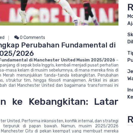
R
Mo
Aj
Sk
zed
0 Comments
Di
ingkap Perubahan Fundamental di
2025/2026
Ti
P
 Fundamental di Manchester United Musim 2025/2026
–
panjang di sepak bola Inggris, kembali menjadi pusat perhatian
a-masa kelam di musim sebelumnya, di mana mereka finis di
Je
tan Merah menunjukkan tanda-tanda kebangkitan. Perubahan
Wa
as, struktur tim, hingga filosofi manajemen. Artikel ini akan
ah dari Manchester United dan bagaimana transformasi ini
In
Ke
n ke Kebangkitan: Latar
R
r United. Performa inkonsisten, konflik internal, dan strategi
ka terpuruk di papan bawah. Namun, musim 2025/2026
ri Manchester City di pekan keempat yang membuat mereka