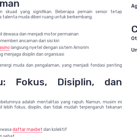
aman
Ag
 skuad yang signifikan. Beberapa pemain senior tetap
a talenta muda diberi ruang untuk berkembang.
C
il dewasa dan menjadi motor permainan
Ot
 memberi ancaman dari sisi kiri
casino
langsung nyetel dengan sistem Amorim
Un
ng menjaga disiplin dan organisasi
energi muda dan pengalaman, yang menjadi fondasi penting
: Fokus, Disiplin, dan
belumnya adalah mentalitas yang rapuh. Namun, musim ini
lebih fokus, disiplin, dan tidak mudah terpengaruh tekanan
dewasa
daftar maxbet
dan kolektif
n sehat