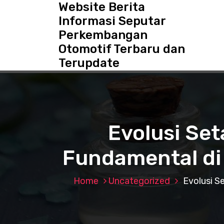
Website Berita
S
k
Informasi Seputar
i
Perkembangan
p
Otomotif Terbaru dan
t
o
Terupdate
c
o
n
t
e
Evolusi Se
n
t
Fundamental di
Home
Uncategorized
Evolusi 