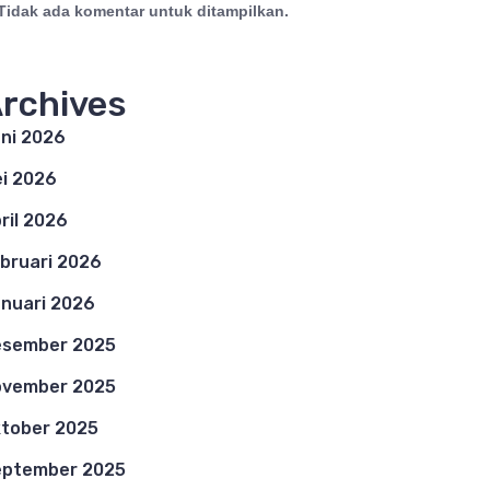
Tidak ada komentar untuk ditampilkan.
rchives
ni 2026
i 2026
ril 2026
bruari 2026
nuari 2026
esember 2025
ovember 2025
tober 2025
eptember 2025