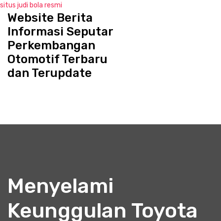
situs judi bola resmi
Website Berita
S
k
Informasi Seputar
i
Perkembangan
p
Otomotif Terbaru
t
o
dan Terupdate
c
o
n
t
e
n
t
Menyelami
Keunggulan Toyota