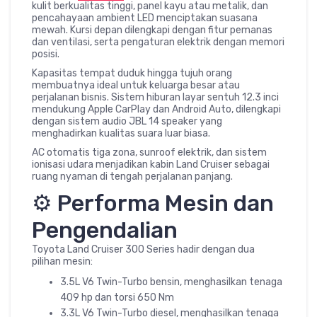
kulit berkualitas tinggi, panel kayu atau metalik, dan
pencahayaan ambient LED menciptakan suasana
mewah. Kursi depan dilengkapi dengan fitur pemanas
dan ventilasi, serta pengaturan elektrik dengan memori
posisi.
Kapasitas tempat duduk hingga tujuh orang
membuatnya ideal untuk keluarga besar atau
perjalanan bisnis. Sistem hiburan layar sentuh 12.3 inci
mendukung Apple CarPlay dan Android Auto, dilengkapi
dengan sistem audio JBL 14 speaker yang
menghadirkan kualitas suara luar biasa.
AC otomatis tiga zona, sunroof elektrik, dan sistem
ionisasi udara menjadikan kabin Land Cruiser sebagai
ruang nyaman di tengah perjalanan panjang.
⚙️ Performa Mesin dan
Pengendalian
Toyota Land Cruiser 300 Series hadir dengan dua
pilihan mesin:
3.5L V6 Twin-Turbo bensin, menghasilkan tenaga
409 hp dan torsi 650 Nm
3.3L V6 Twin-Turbo diesel, menghasilkan tenaga