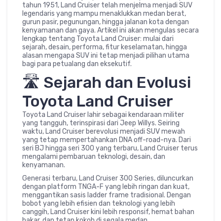
tahun 1951, Land Cruiser telah menjelma menjadi SUV
legendaris yang mampu menaklukkan medan berat,
gurun pasir, pegunungan, hingga jalanan kota dengan
kenyamanan dan gaya. Artikel ini akan mengulas secara
lengkap tentang Toyota Land Cruiser: mulai dari
sejarah, desain, performa, fitur keselamatan, hingga
alasan mengapa SUV ini tetap menjadi pilihan utama
bagi para petualang dan eksekutif.
🛣️ Sejarah dan Evolusi
Toyota Land Cruiser
Toyota Land Cruiser lahir sebagai kendaraan militer
yang tangguh, terinspirasi dari Jeep Willys. Seiring
waktu, Land Cruiser berevolusi menjadi SUV mewah
yang tetap mempertahankan DNA off-road-nya. Dari
seri BJ hingga seri 300 yang terbaru, Land Cruiser terus
mengalami pembaruan teknologi, desain, dan
kenyamanan.
Generasi terbaru, Land Cruiser 300 Series, diluncurkan
dengan platform TNGA-F yang lebih ringan dan kuat,
menggantikan sasis ladder frame tradisional. Dengan
bobot yang lebih efisien dan teknologi yang lebih
canggih, Land Cruiser kini lebih responsif, hemat bahan
bakar, dan tetap kokoh di segala medan.