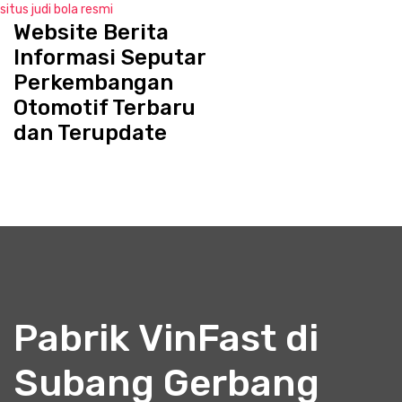
situs judi bola resmi
Website Berita
S
k
Informasi Seputar
i
Perkembangan
p
Otomotif Terbaru
t
o
dan Terupdate
c
o
n
t
e
n
t
Pabrik VinFast di
Subang Gerbang