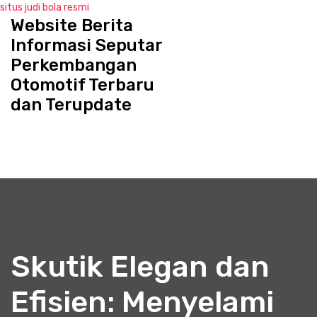
situs judi bola resmi
Website Berita
S
k
Informasi Seputar
i
Perkembangan
p
Otomotif Terbaru
t
o
dan Terupdate
c
o
n
t
e
n
t
Skutik Elegan dan
Efisien: Menyelami