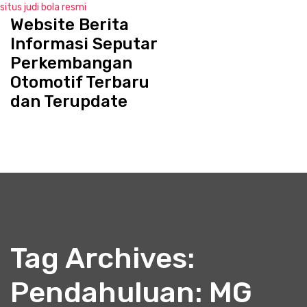
situs judi bola resmi
Website Berita
S
k
Informasi Seputar
i
Perkembangan
p
Otomotif Terbaru
t
o
dan Terupdate
c
o
n
t
e
n
t
Tag Archives:
Pendahuluan: MG